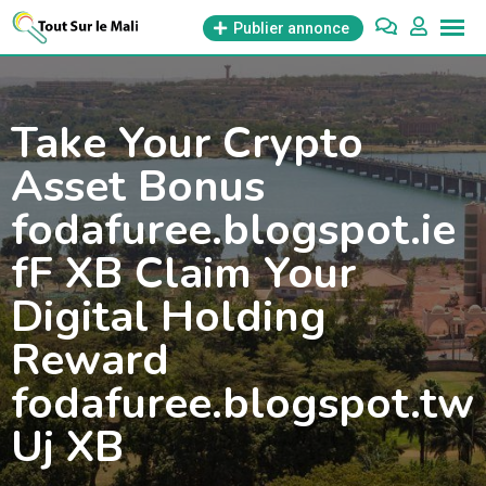
Aller
Publier annonce
au
contenu
Take Your Crypto
Asset Bonus
fodafuree.blogspot.ie
fF XB Claim Your
Digital Holding
Reward
fodafuree.blogspot.tw
Uj XB