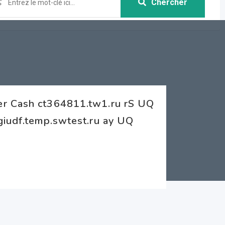
Chercher
er Cash ct364811.tw1.ru rS UQ
giudf.temp.swtest.ru ay UQ