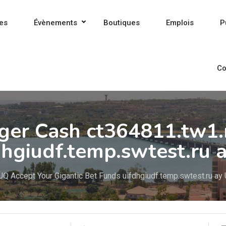
es
Évènements
Boutiques
Emplois
P
Co
ger Cash ct364811.tw1.
dhgiudf.temp.swtest.ru 
UQ Accept Your Gigantic Bet Funds uifdhgiudf.temp.swtest.ru ay