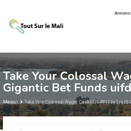
Aller
au
Annonc
contenu
Take Your Colossal Wa
Gigantic Bet Funds uif
Maison
Take Your Colossal Wager Cash ct364811.tw1.ru rS 