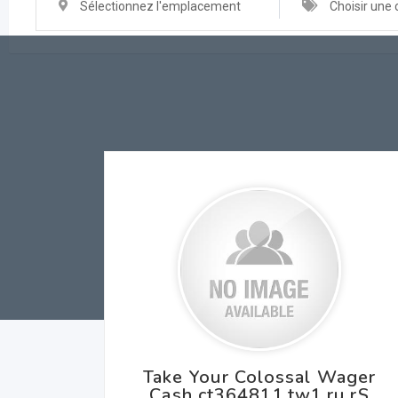
Sélectionnez l'emplacement
Choisir une 
Take Your Colossal Wager
Cash ct364811.tw1.ru rS