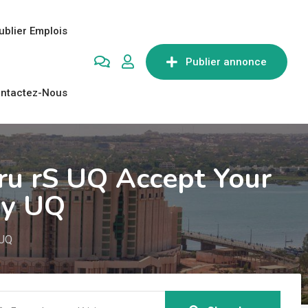
ublier Emplois
Publier annonce
ntactez-Nous
ru rS UQ Accept Your
ay UQ
 UQ