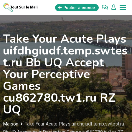
Aller
Publier annonce
au
contenu
Take Your Acute Plays
uifdhgiudf.temp.swtes
t.ru Bb UQ Accept
Your Perceptive
Games
cu862780.tw1.ru RZ
UQ
Maison
Take Your Acute Plays uifdhgiudf.temp.swtest.ru