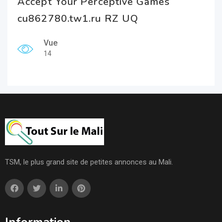
Accept Your Perceptive Games
cu862780.tw1.ru RZ UQ
Vue
14
TSM, le plus grand site de petites annonces au Mali.