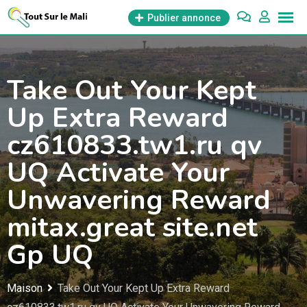
Aller
Publier annonce
au
contenu
Take Out Your Kept
Up Extra Reward
cz610833.tw1.ru qv
UQ Activate Your
Unwavering Reward
mitax.great site.net
Gp UQ
Maison
Take Out Your Kept Up Extra Reward