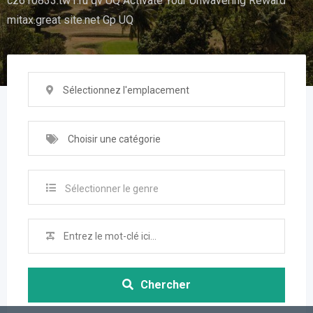
cz610833.tw1.ru qv UQ Activate Your Unwavering Reward
mitax.great site.net Gp UQ
Sélectionnez l'emplacement
Choisir une catégorie
Sélectionner le genre
Chercher