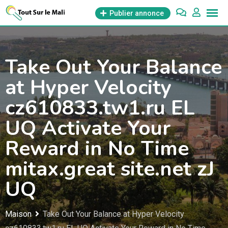
Aller
Publier annonce
au
contenu
Take Out Your Balance
at Hyper Velocity
cz610833.tw1.ru EL
UQ Activate Your
Reward in No Time
mitax.great site.net zJ
UQ
Maison
Take Out Your Balance at Hyper Velocity