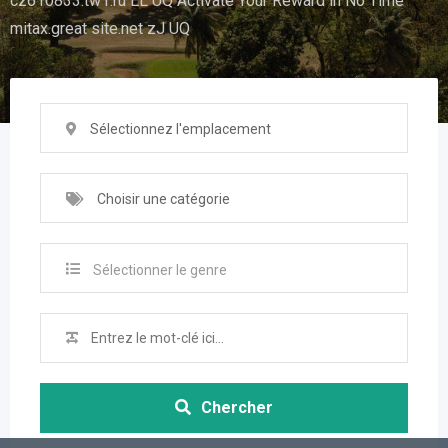
cz610833.tw1.ru EL UQ Activate Your Reward in No Time
mitax.great site.net zJ UQ
Sélectionnez l'emplacement
Choisir une catégorie
Sélectionner le genre
Chercher