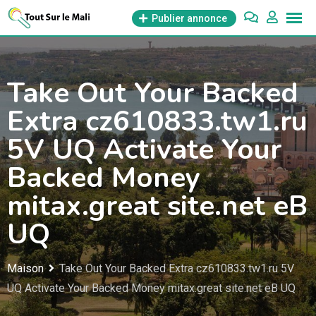
Aller
Publier annonce
au
contenu
Take Out Your Backed
Extra cz610833.tw1.ru
5V UQ Activate Your
Backed Money
mitax.great site.net eB
UQ
Maison
Take Out Your Backed Extra cz610833.tw1.ru 5V
UQ Activate Your Backed Money mitax.great site.net eB UQ