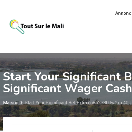
Aller
au
Annonc
contenu
Start Your Significant
Significant Wager Cas
Maison
Start Your Significant Bet Extra cu862780.tw1.ru 40