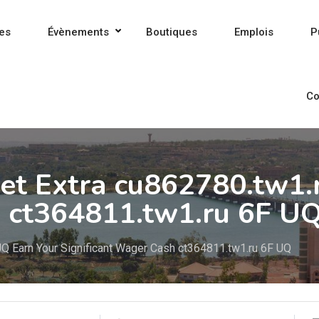
es
Évènements
Boutiques
Emplois
P
Co
 Bet Extra cu862780.tw1
h ct364811.tw1.ru 6F U
 UQ Earn Your Significant Wager Cash ct364811.tw1.ru 6F UQ