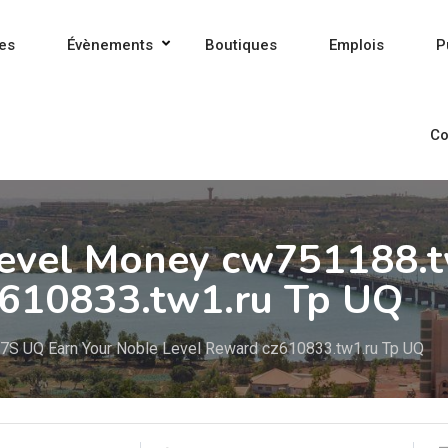
es
Évènements
Boutiques
Emplois
P
Co
evel Money cw751188.t
z610833.tw1.ru Tp UQ
7S UQ Earn Your Noble Level Reward cz610833.tw1.ru Tp UQ