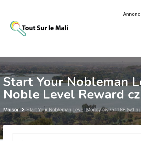
Aller
au
Annonc
contenu
Start Your Nobleman L
Noble Level Reward c
Maison
Start Your Nobleman Level Money cw751188.tw1.ru 