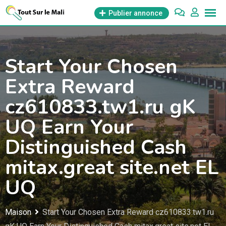
Aller
Publier annonce
au
contenu
Start Your Chosen
Extra Reward
cz610833.tw1.ru gK
UQ Earn Your
Distinguished Cash
mitax.great site.net EL
UQ
Maison
Start Your Chosen Extra Reward cz610833.tw1.ru