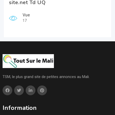
site.net Td UQ
Vue
17
TSM, le plus grand site de petites annonces au Mali.
Information