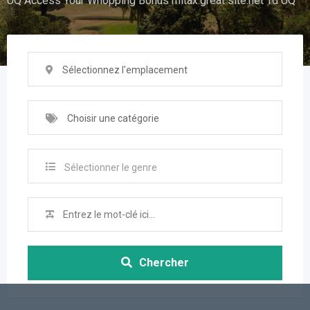
UQ Access Your Whopping Bonus mitax.great site.net Td UQ
Sélectionnez l'emplacement
Choisir une catégorie
Sélectionner le genre
Chercher