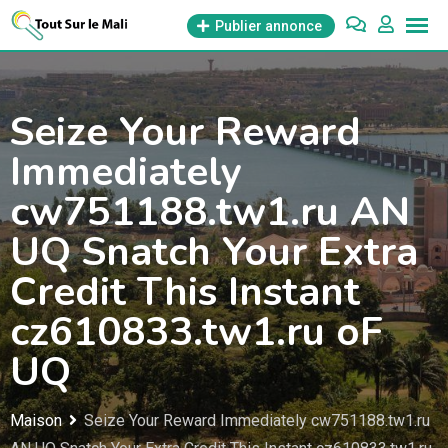
Aller
Publier annonce
au
contenu
Seize Your Reward
Immediately
cw751188.tw1.ru AN
UQ Snatch Your Extra
Credit This Instant
cz610833.tw1.ru oF
UQ
Maison
Seize Your Reward Immediately cw751188.tw1.ru