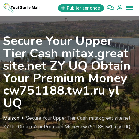
Aller
Publier annonce
au
contenu
Secure Your Upper
Tier Cash mitax.great
site.net ZY UQ Obtain
Your Premium Money
cw751188.tw1.ru yl
UQ
Maison
Secure Your Upper Tier Cash mitax.great site.net
ZY UQ Obtain Your Premium Money cw751188.tw1.ru yl UQ