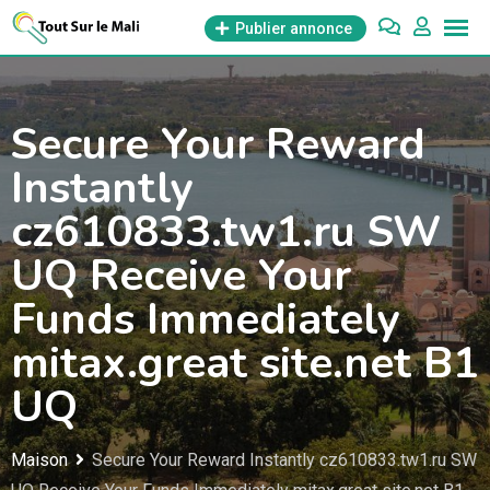
Aller
Publier annonce
au
contenu
Secure Your Reward
Instantly
cz610833.tw1.ru SW
UQ Receive Your
Funds Immediately
mitax.great site.net B1
UQ
Maison
Secure Your Reward Instantly cz610833.tw1.ru SW