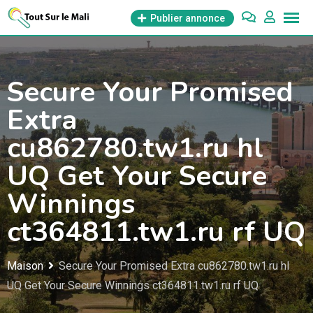
Aller
Publier annonce
au
contenu
Secure Your Promised
Extra
cu862780.tw1.ru hl
UQ Get Your Secure
Winnings
ct364811.tw1.ru rf UQ
Maison
Secure Your Promised Extra cu862780.tw1.ru hl
UQ Get Your Secure Winnings ct364811.tw1.ru rf UQ