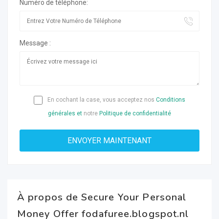
Numéro de téléphone:
Message :
En cochant la case, vous acceptez nos
Conditions
générales et
notre
Politique de confidentialité
À propos de Secure Your Personal
Money Offer fodafuree.blogspot.nl