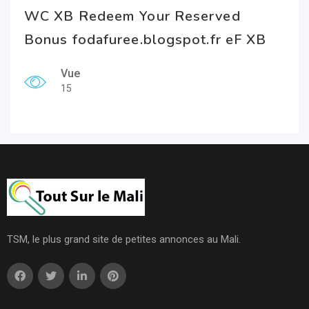
WC XB Redeem Your Reserved
Bonus fodafuree.blogspot.fr eF XB
Vue
15
TSM, le plus grand site de petites annonces au Mali.