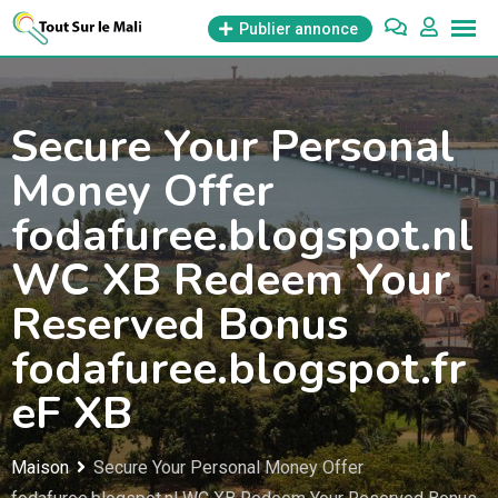
Aller
Publier annonce
au
contenu
Secure Your Personal
Money Offer
fodafuree.blogspot.nl
WC XB Redeem Your
Reserved Bonus
fodafuree.blogspot.fr
eF XB
Maison
Secure Your Personal Money Offer