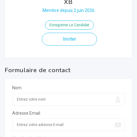
XB
Membre depuis 2 juin 2026
Enregistrer Le Candidat
Inviter
Formulaire de contact
Nom:
Adresse Email: