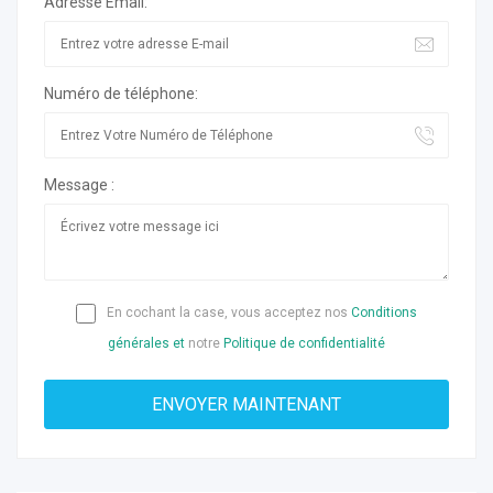
Adresse Email:
Numéro de téléphone:
Message :
En cochant la case, vous acceptez nos
Conditions
générales et
notre
Politique de confidentialité