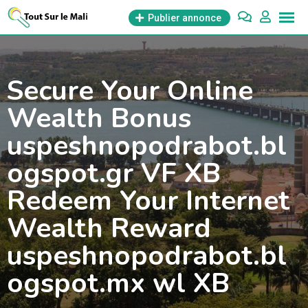
Aller
Publier annonce
au
contenu
Secure Your Online
Wealth Bonus
uspeshnopodrabot.bl
ogspot.gr VF XB
Redeem Your Internet
Wealth Reward
uspeshnopodrabot.bl
ogspot.mx wl XB