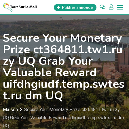
Aller
Publier annonce
au
contenu
Secure Your Monetary
Prize ct364811.tw1.ru
zy UQ Grab Your
Valuable Reward
uifdhgiudf.temp.swtes
t.ru dm UQ
Maison
Secure Your Monetary Prize ct364811.tw1.ru zy
UQ Grab Your Valuable Reward uifdhgiudf.temp.swtest.ru dm
UQ