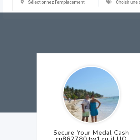
Sélectionnez l'emplacement
Choisir une 
Secure Your Medal Cash
cu862780.tw1.ru iJ UQ