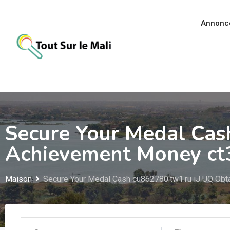
Aller
au
Annonc
contenu
Secure Your Medal Cas
Achievement Money ct
Maison
Secure Your Medal Cash cu862780.tw1.ru iJ UQ Obt