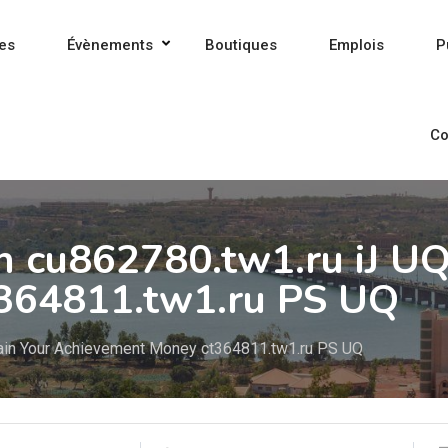
es
Évènements
Boutiques
Emplois
P
Co
h cu862780.tw1.ru iJ UQ
364811.tw1.ru PS UQ
ain Your Achievement Money ct364811.tw1.ru PS UQ