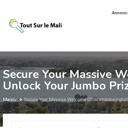
Aller
au
Annonc
contenu
Secure Your Massive We
Unlock Your Jumbo Priz
Maison
Secure Your Massive Welcome Offer otidoberirqbot.