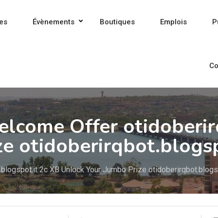
es
Évènements
Boutiques
Emplois
P
Co
lcome Offer otidoberir
e otidoberirqbot.blogs
blogspot.it 2c XB Unlock Your Jumbo Prize otidoberirqbot.blogs