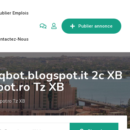
ublier Emplois
Publier annonce
ntactez-Nous
qbot.blogspot.it 2c XB
pot.ro Tz XB
pot.ro Tz XB