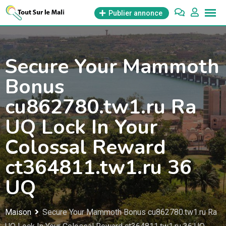
Aller
Publier annonce
au
contenu
Secure Your Mammoth
Bonus
cu862780.tw1.ru Ra
UQ Lock In Your
Colossal Reward
ct364811.tw1.ru 36
UQ
Maison
Secure Your Mammoth Bonus cu862780.tw1.ru Ra