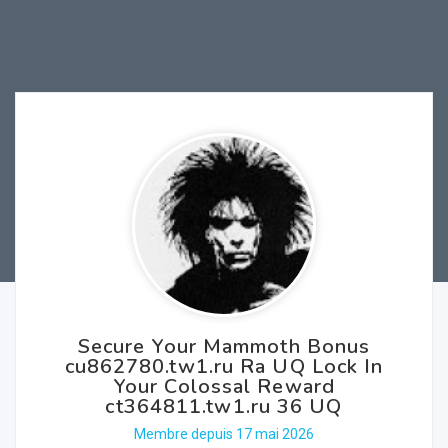
Secure Your Mammoth Bonus
cu862780.tw1.ru Ra UQ Lock In
Your Colossal Reward
ct364811.tw1.ru 36 UQ
Membre depuis 17 mai 2026