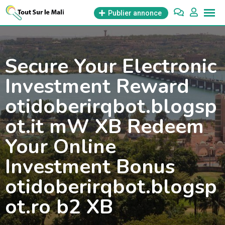
Aller
Publier annonce
au
contenu
Secure Your Electronic
Investment Reward
otidoberirqbot.blogsp
ot.it mW XB Redeem
Your Online
Investment Bonus
otidoberirqbot.blogsp
ot.ro b2 XB