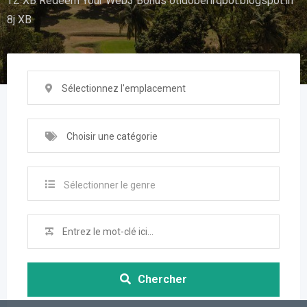
TZ XB Redeem Your Web3 Bonus otidoberirqbot.blogspot.in
8j XB
Sélectionnez l'emplacement
Choisir une catégorie
Sélectionner le genre
Chercher