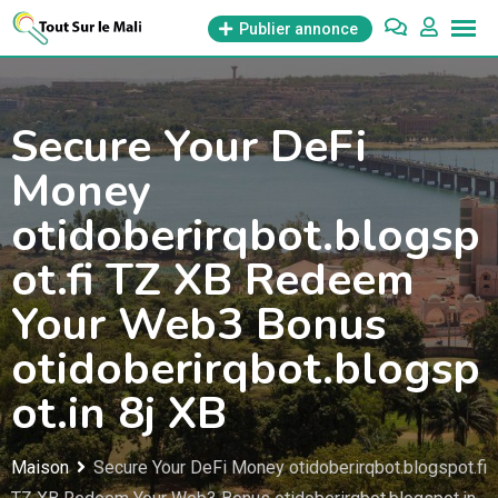
Aller
Publier annonce
au
contenu
Secure Your DeFi
Money
otidoberirqbot.blogsp
ot.fi TZ XB Redeem
Your Web3 Bonus
otidoberirqbot.blogsp
ot.in 8j XB
Maison
Secure Your DeFi Money otidoberirqbot.blogspot.fi