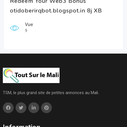
Redeem Your Web3 Bonus
otidoberirqbot.blogspot.in 8j XB
Vue
9
TSM, le plus grand site de petites annonces au Mali.