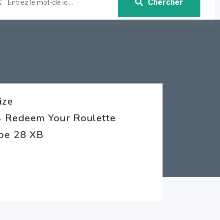
Chercher
ize
B Redeem Your Roulette
be 28 XB