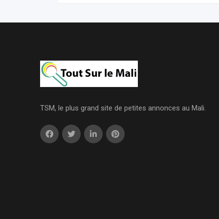
TSM, le plus grand site de petites annonces au Mali.