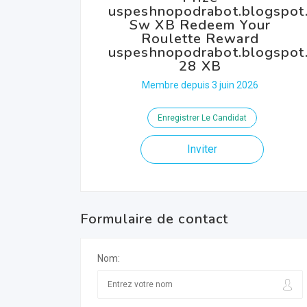
uspeshnopodrabot.blogspot.
Sw XB Redeem Your
Roulette Reward
uspeshnopodrabot.blogspot
28 XB
Membre depuis 3 juin 2026
Enregistrer Le Candidat
Inviter
Formulaire de contact
Nom: