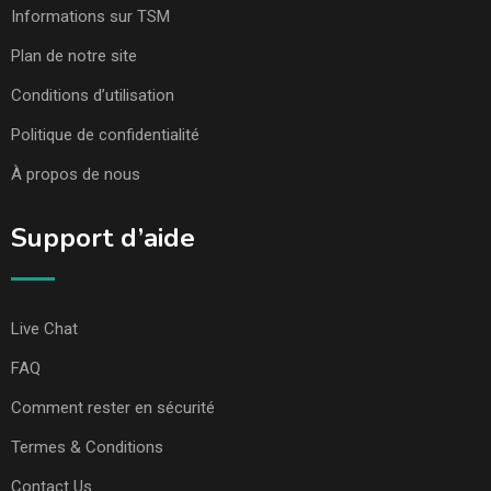
Informations sur TSM
Plan de notre site
Conditions d’utilisation
Politique de confidentialité
À propos de nous
Support d’aide
Live Chat
FAQ
Comment rester en sécurité
Termes & Conditions
Contact Us