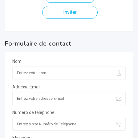
Inviter
Formulaire de contact
Nom:
Adresse Email:
Numéro de téléphone: