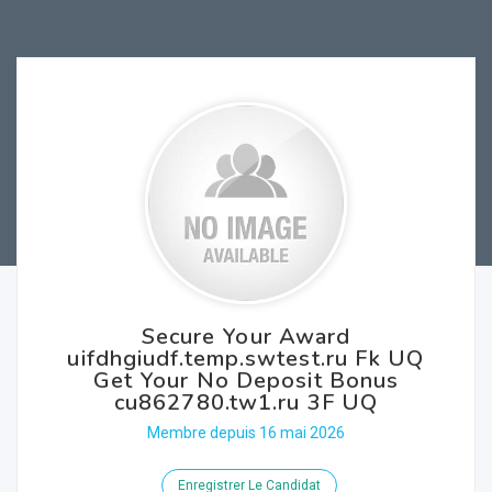
Secure Your Award
uifdhgiudf.temp.swtest.ru Fk UQ
Get Your No Deposit Bonus
cu862780.tw1.ru 3F UQ
Membre depuis 16 mai 2026
Enregistrer Le Candidat