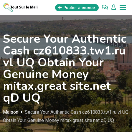
Aller
Publier annonce
au
contenu
Secure Your Authentic
Cash cz610833.tw1.ru
vl UQ Obtain Your
Genuine Money
mitax.great site.net
qD UQ
Maison
Secure Your Authentic Cash cz610833.tw1.ru vl UQ
Obtain Your Genuine Money mitax.great site.net qD UQ