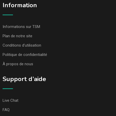
Information
Informations sur TSM
Plan de notre site
Conditions d’utilisation
Politique de confidentialité
À propos de nous
Support d’aide
Live Chat
FAQ