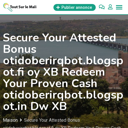
Aller
Publier annonce
au
contenu
Secure Your Attested
Bonus
otidoberirqbot.blogsp
ot.fi oy XB Redeem
Your Proven Cash
otidoberirqbot.blogsp
ot.in Dw XB
Maison
Secure Your Attested Bonus