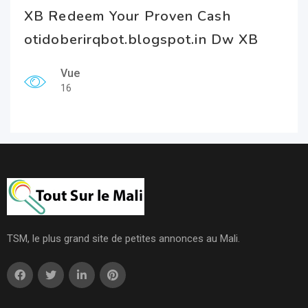
XB Redeem Your Proven Cash
otidoberirqbot.blogspot.in Dw XB
Vue
16
TSM, le plus grand site de petites annonces au Mali.