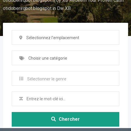
otidoberirqbot.blogspot.fi oy XB Redeem Your Proven Cash
otidoberirqbot.blogspot.in Dw XB
Sélectionnez l'emplacement
Choisir une catégorie
Sélectionner le genre
Chercher