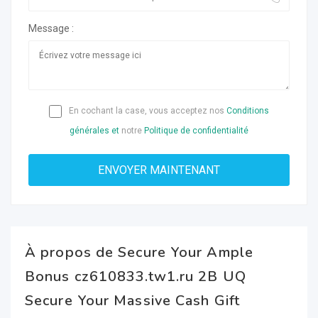
Message :
En cochant la case, vous acceptez nos
Conditions
générales et
notre
Politique de confidentialité
À propos de Secure Your Ample
Bonus cz610833.tw1.ru 2B UQ
Secure Your Massive Cash Gift