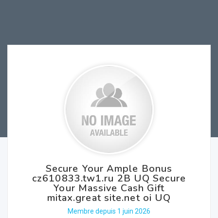
Secure Your Ample Bonus
cz610833.tw1.ru 2B UQ Secure
Your Massive Cash Gift
mitax.great site.net oi UQ
Membre depuis 1 juin 2026