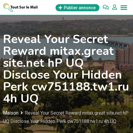
Aller
Publier annonce
au
contenu
Reveal Your Secret
Reward mitax.great
site.net hP UQ
Disclose Your Hidden
Perk cw751188.tw1.ru
4h UQ
Maison
Reveal Your Secret Reward mitax.great site.net hP
UQ Disclose Your Hidden Perk cw751188.tw1.ru 4h UQ