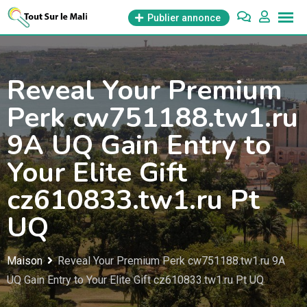
Aller
Publier annonce
au
contenu
Reveal Your Premium
Perk cw751188.tw1.ru
9A UQ Gain Entry to
Your Elite Gift
cz610833.tw1.ru Pt
UQ
Maison
Reveal Your Premium Perk cw751188.tw1.ru 9A
UQ Gain Entry to Your Elite Gift cz610833.tw1.ru Pt UQ