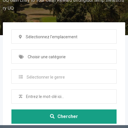
UQ Gain Entry to Your Cash Reward uifdhgiudf.temp.swtest.ru
ry UQ
Sélectionnez l'emplacement
Choisir une catégorie
Sélectionner le genre
Chercher