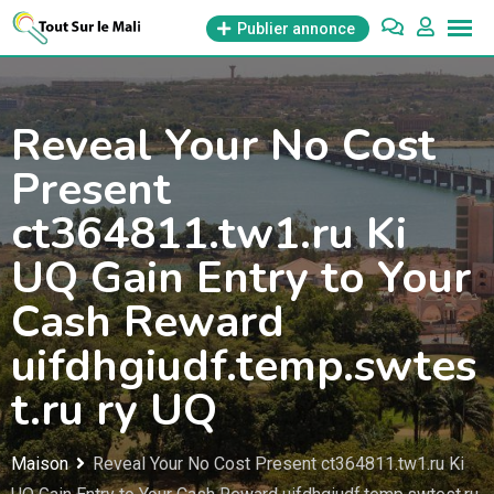
Aller
Publier annonce
au
contenu
Reveal Your No Cost
Present
ct364811.tw1.ru Ki
UQ Gain Entry to Your
Cash Reward
uifdhgiudf.temp.swtes
t.ru ry UQ
Maison
Reveal Your No Cost Present ct364811.tw1.ru Ki