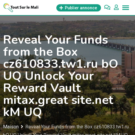
Aller
Publier annonce
au
contenu
Reveal Your Funds
from the Box
cz610833.tw1.ru bO
UQ Unlock Your
Reward Vault
mitax.great site.net
kM UQ
Maison
Reveal Your Funds from the Box cz610833.tw1.ru