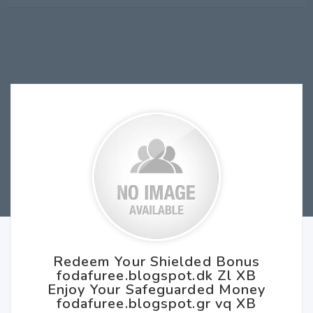
Redeem Your Shielded Bonus
fodafuree.blogspot.dk Zl XB
Enjoy Your Safeguarded Money
fodafuree.blogspot.gr vq XB