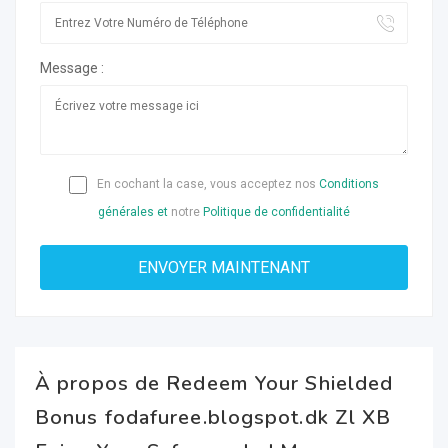
Message :
En cochant la case, vous acceptez nos
Conditions
générales et
notre
Politique de confidentialité
À propos de Redeem Your Shielded
Bonus fodafuree.blogspot.dk Zl XB