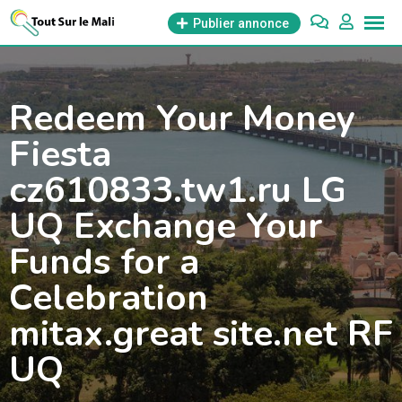
Aller
Publier annonce
au
contenu
Redeem Your Money
Fiesta
cz610833.tw1.ru LG
UQ Exchange Your
Funds for a
Celebration
mitax.great site.net RF
UQ