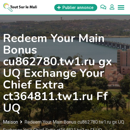
Aller
Publier annonce
au
contenu
Redeem Your Main
Bonus
cu862780.tw1.ru gx
UQ Exchange Your
Chief Extra
ct364811.tw1.ru Ff
UQ
Maison
Redeem Your Main Bonus cu862780.tw1.ru gx UQ