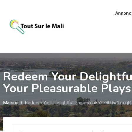
Aller
au
Annonc
contenu
Redeem Your Delightf
Your Pleasurable Play
Maison
Redeem Your Delightful Games cu862780.tw1.ru gR 