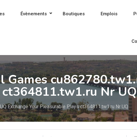
es
Évènements
Boutiques
Emplois
P
Co
ul Games cu862780.tw1
s ct364811.tw1.ru Nr UQ
UQ Exchange Your Pleasurable Plays ct364811.tw1.ru Nr UQ