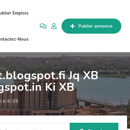
ublier Emplois
Publier annonce
ntactez-Nous
.blogspot.fi Jq XB
spot.in Ki XB
.in Ki XB