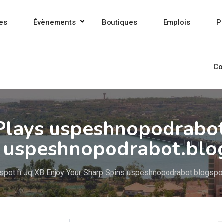
es
Évènements
Boutiques
Emplois
P
Co
Plays uspeshnopodrabot
s uspeshnopodrabot.blog
spot.fi Jq XB Enjoy Your Sharp Spins uspeshnopodrabot.blogspot