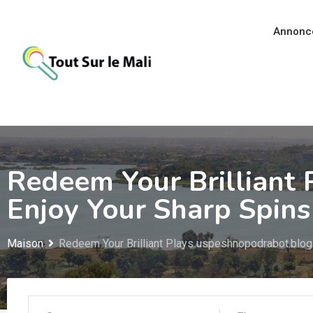
Aller
au
Annonc
contenu
Redeem Your Brilliant 
Enjoy Your Sharp Spin
Maison
Redeem Your Brilliant Plays uspeshnopodrabot.blog