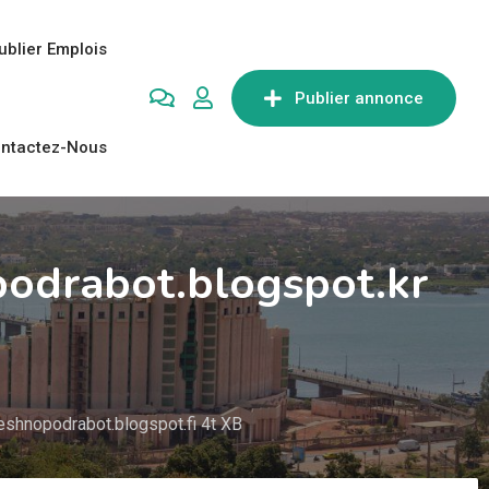
ublier Emplois
Publier annonce
ntactez-Nous
podrabot.blogspot.kr
shnopodrabot.blogspot.fi 4t XB