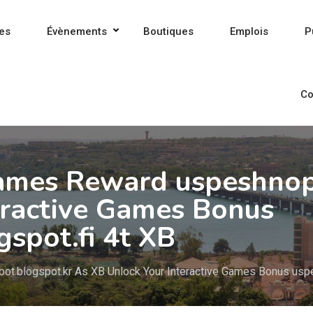
es
Évènements
Boutiques
Emplois
P
Co
Games Reward uspeshno
eractive Games Bonus
spot.fi 4t XB
ot.blogspot.kr As XB Unlock Your Interactive Games Bonus uspe