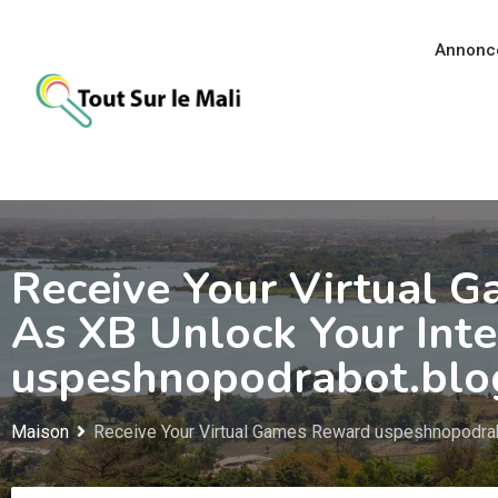
Aller
au
Annonc
contenu
Receive Your Virtual 
As XB Unlock Your Int
uspeshnopodrabot.blog
Maison
Receive Your Virtual Games Reward uspeshnopodrab