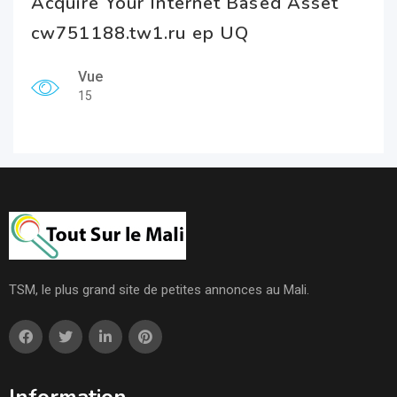
Acquire Your Internet Based Asset
cw751188.tw1.ru ep UQ
Vue
15
TSM, le plus grand site de petites annonces au Mali.