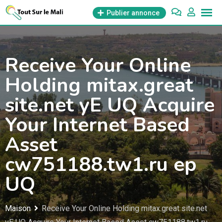
Aller
Publier annonce
au
contenu
Receive Your Online
Holding mitax.great
site.net yE UQ Acquire
Your Internet Based
Asset
cw751188.tw1.ru ep
UQ
Maison
Receive Your Online Holding mitax.great site.net