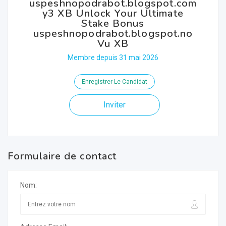
uspeshnopodrabot.blogspot.com
y3 XB Unlock Your Ultimate
Stake Bonus
uspeshnopodrabot.blogspot.no
Vu XB
Membre depuis 31 mai 2026
Enregistrer Le Candidat
Inviter
Formulaire de contact
Nom: