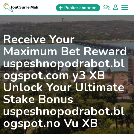
Aller
Publier annonce
au
contenu
Receive Your
Maximum Bet Reward
uspeshnopodrabot.bl
ogspot.com y3 XB
Unlock Your Ultimate
Stake Bonus
uspeshnopodrabot.bl
ogspot.no Vu XB