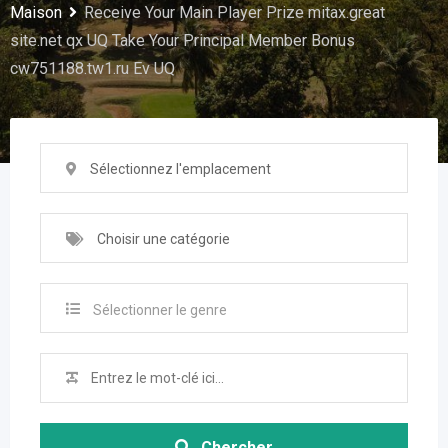
Maison
Receive Your Main Player Prize mitax.great
site.net qx UQ Take Your Principal Member Bonus
cw751188.tw1.ru Ev UQ
Sélectionnez l'emplacement
Choisir une catégorie
Sélectionner le genre
Chercher