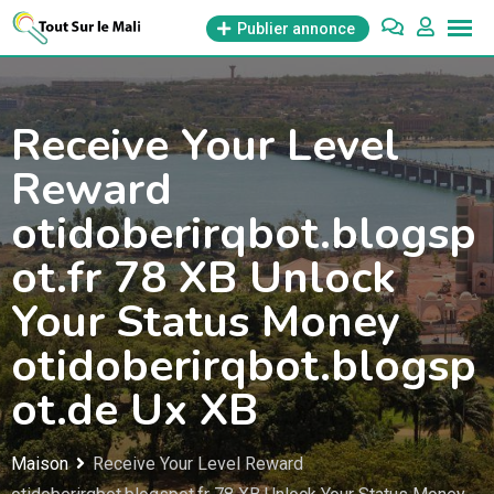
Aller
Publier annonce
au
contenu
Receive Your Level
Reward
otidoberirqbot.blogsp
ot.fr 78 XB Unlock
Your Status Money
otidoberirqbot.blogsp
ot.de Ux XB
Maison
Receive Your Level Reward