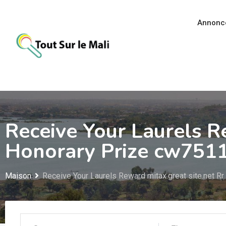
Aller
au
Annonc
contenu
Receive Your Laurels R
Honorary Prize cw7511
Maison
Receive Your Laurels Reward mitax.great site.net R