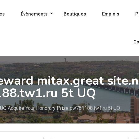
es
Évènements
Boutiques
Emplois
P
Co
eward mitax.great site.
88.tw1.ru 5t UQ
r UQ Acquire Your Honorary Prize cw751188.tw1.ru 5t UQ