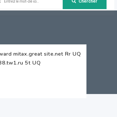
Chercher
ard mitax.great site.net Rr UQ
88.tw1.ru 5t UQ