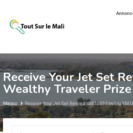
Aller
au
Annonc
contenu
Receive Your Jet Set 
Wealthy Traveler Prize
Maison
Receive Your Jet Set Reward cz610833.tw1.ru YM UQ 