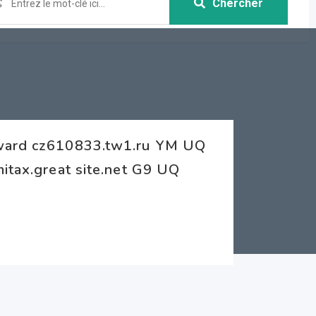
Chercher
eward cz610833.tw1.ru YM UQ
itax.great site.net G9 UQ