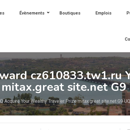
es
Évènements
Boutiques
Emplois
P
Co
Reward cz610833.tw1.ru
 mitax.great site.net G
Acquire Your Wealthy Traveler Prize mitax.great site.net G9 U