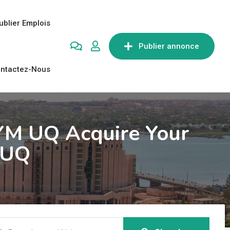
ublier Emplois
Publier annonce
ntactez-Nous
 YM UQ Acquire Your
9 UQ
Q