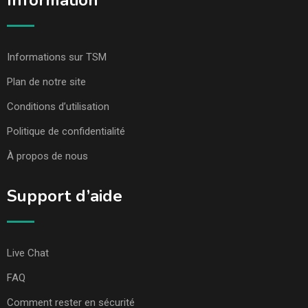
Information
Informations sur TSM
Plan de notre site
Conditions d’utilisation
Politique de confidentialité
À propos de nous
Support d’aide
Live Chat
FAQ
Comment rester en sécurité