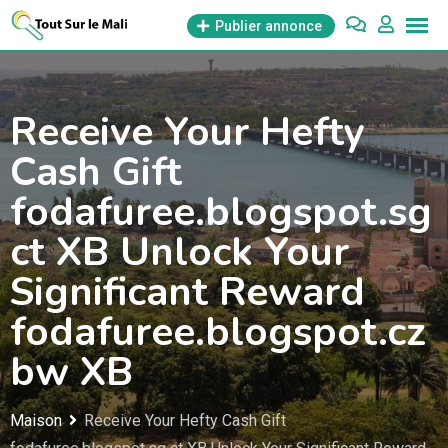
Aller
Publier annonce
au
contenu
Receive Your Hefty
Cash Gift
fodafuree.blogspot.sg
ct XB Unlock Your
Significant Reward
fodafuree.blogspot.cz
bw XB
Maison
Receive Your Hefty Cash Gift