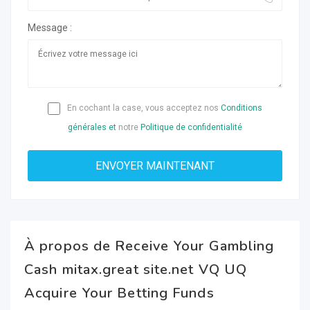
Message :
En cochant la case, vous acceptez nos
Conditions
générales et
notre
Politique de confidentialité
À propos de Receive Your Gambling
Cash mitax.great site.net VQ UQ
Acquire Your Betting Funds