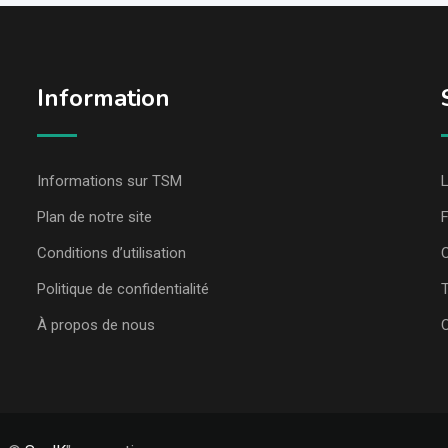
Information
Informations sur TSM
L
Plan de notre site
Conditions d’utilisation
C
Politique de confidentialité
T
À propos de nous