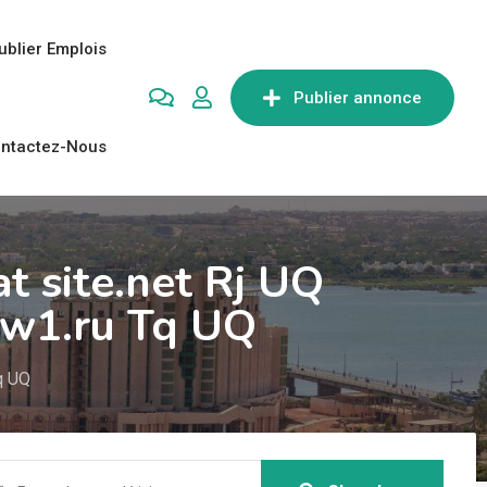
ublier Emplois
Publier annonce
ntactez-Nous
t site.net Rj UQ
tw1.ru Tq UQ
q UQ