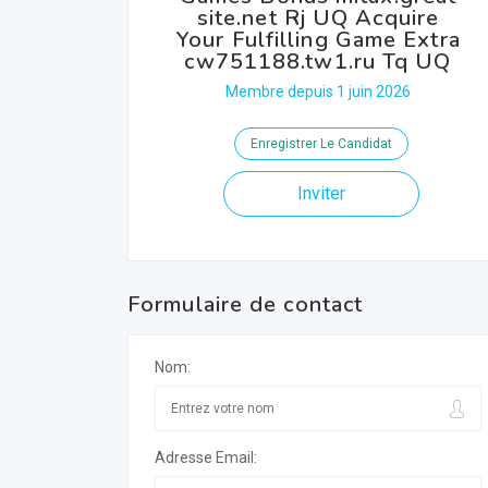
site.net Rj UQ Acquire
Your Fulfilling Game Extra
cw751188.tw1.ru Tq UQ
Membre depuis 1 juin 2026
Enregistrer Le Candidat
Inviter
Formulaire de contact
Nom:
Adresse Email: