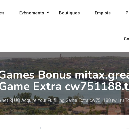
es
Évènements
Boutiques
Emplois
P
Co
g Games Bonus mitax.grea
ng Game Extra cw751188.
e.net Rj UQ Acquire Your Fulfilling Game Extra cw751188.tw1.ru T