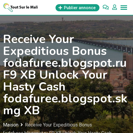
Aller
Publier annonce
au
contenu
Receive Your
Expeditious Bonus
fodafuree.blogspot.ru
F9 XB Unlock Your
Hasty Cash
fodafuree.blogspot.sk
mg XB
Maison
Receive Your Expeditious Bonus