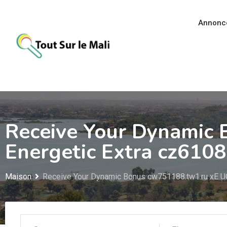
Aller
au
Annonc
contenu
Receive Your Dynamic 
Energetic Extra cz610
Maison
Receive Your Dynamic Bonus cw751188.tw1.ru xE UQ