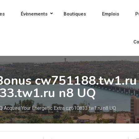
es
Évènements
Boutiques
Emplois
P
Co
Bonus cw751188.tw1.ru
833.tw1.ru n8 UQ
 Acquire Your Energetic Extra cz610833.tw1.ru n8 UQ