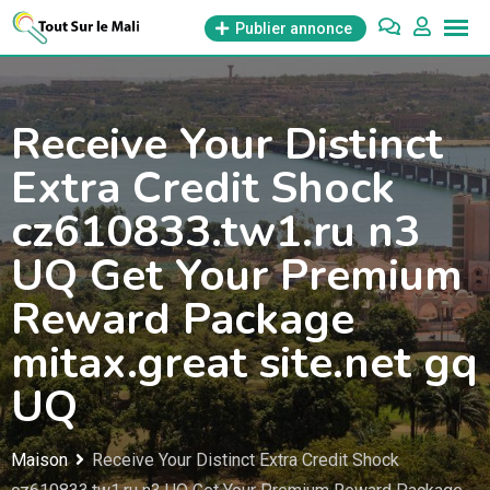
Aller
Publier annonce
au
contenu
Receive Your Distinct
Extra Credit Shock
cz610833.tw1.ru n3
UQ Get Your Premium
Reward Package
mitax.great site.net gq
UQ
Maison
Receive Your Distinct Extra Credit Shock