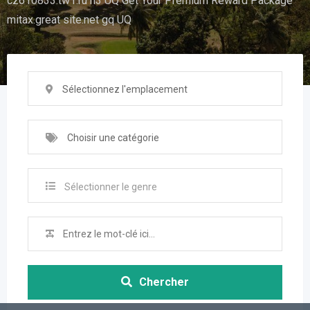
cz610833.tw1.ru n3 UQ Get Your Premium Reward Package
mitax.great site.net gq UQ
Sélectionnez l'emplacement
Choisir une catégorie
Sélectionner le genre
Chercher